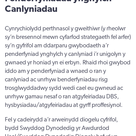
Canlyniadau
Cynrychiolydd perthnasol y gweithiwr (y rheolwr
sy’n bresennol mewn cyfarfod strategaeth fel arfer)
sy’n gyfrifol am ddarparu gwybodaeth a’r
penderfyniad ynghylch y canlyniad i’r unigolyn y
gwnaed yr honiad yn ei erbyn. Rhaid rhoi gwybod
iddo am y penderfyniad a wnaed o ran y
canlyniad ac unrhyw benderfyniadau risg
trosglwyddadwy sydd wedi cael eu gwneud ac
unrhyw gamau nesaf o ran atgyfeiriadau DBS,
hysbysiadau/atgyfeiriadau at gyrff proffesiynol.
Fel y cadeirydd a’r arweinydd diogelu cyfrifol,
bydd Swyddog Dynodedig yr Awdurdod