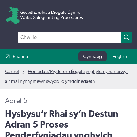
Rhannu
Cymraeg
English
Cartref
Honiadau/Pryderon diogelu ynghylch ymarferwyr
a’r rhai hynny mewn swyddi o ymddiriedaeth
Adref 5
Hysbysu’r Rhai sy’n Destun
Adran 5 Proses
Penderfyniadau ynghylch