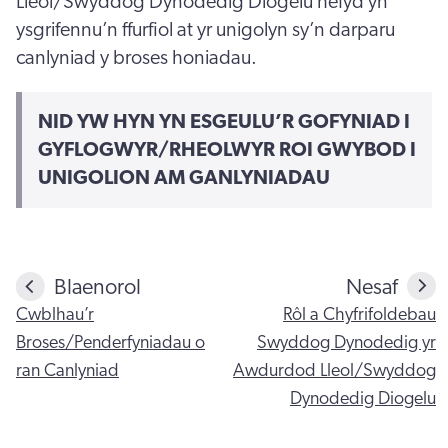
Lleol/Swyddog Dynodedig Diogelu hefyd yn
ysgrifennu’n ffurfiol at yr unigolyn sy’n darparu
canlyniad y broses honiadau.
NID YW HYN YN ESGEULU’R GOFYNIAD I
GYFLOGWYR/RHEOLWYR ROI GWYBOD I
UNIGOLION AM GANLYNIADAU
Blaenorol
Nesaf
Cwblhau’r
Rôl a Chyfrifoldebau
Broses/Penderfyniadau o
Swyddog Dynodedig yr
ran Canlyniad
Awdurdod Lleol/Swyddog
Dynodedig Diogelu