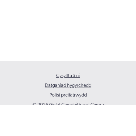
Cysylltu â ni
Datganiad hygyrchedd
Polisi preifatrwydd
© 2026 Gofal Cymdeithasol Cymru