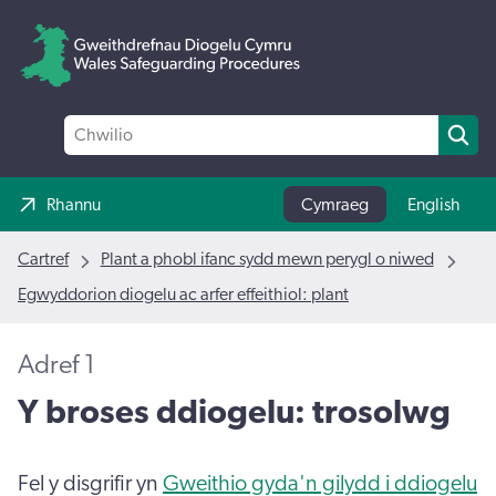
Rhannu
Cymraeg
English
Cartref
Plant a phobl ifanc sydd mewn perygl o niwed
Egwyddorion diogelu ac arfer effeithiol: plant
Adref 1
Y broses ddiogelu: trosolwg
Fel y disgrifir yn
Gweithio gyda'n gilydd i ddiogelu