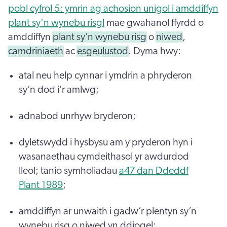
pobl cyfrol 5: ymrin ag achosion unigol i amddiffyn
plant sy'n wynebu risgl
mae gwahanol ffyrdd o
amddiffyn
plant sy’n wynebu risg
o
niwed
,
camdriniaeth
ac
esgeulustod
. Dyma hwy:
atal neu help cynnar i ymdrin a phryderon
sy’n dod i’r amlwg;
adnabod unrhyw bryderon;
dyletswydd i hysbysu am y pryderon hyn i
wasanaethau cymdeithasol yr awdurdod
lleol; tanio symholiadau
a47 dan Ddeddf
Plant 1989
;
amddiffyn ar unwaith i gadw’r plentyn sy’n
wynebu risg o niwed yn ddiogel;