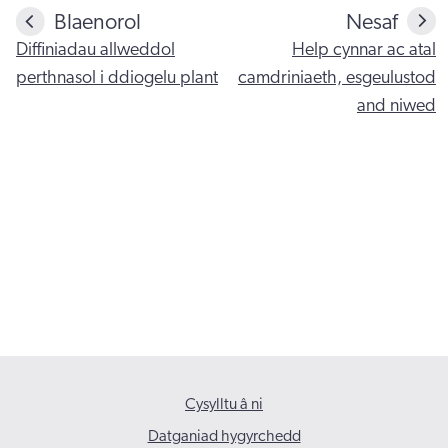
Blaenorol
Nesaf
Diffiniadau allweddol
Help cynnar ac atal
perthnasol i ddiogelu plant
camdriniaeth, esgeulustod
and niwed
Cysylltu â ni
Datganiad hygyrchedd