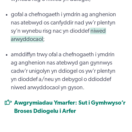
gofal a chefnogaeth i ymdrin ag anghenion
nas atebwyd os canfyddir nad yw’r plentyn
sy’n wynebu risg nac yn dioddef
niwed
arwyddocaol
;
amddiffyn trwy ofal a chefnogaeth i ymdrin
ag anghenion nas atebwyd gan gynnwys
cadw’r unigolyn yn ddiogel os yw’r plentyn
yn dioddef a/neu yn debygol o ddioddef
niwed arwyddocaol yn gyson.
Awgrymiadau Ymarfer: Sut i Gymhwyso’r
Broses Ddiogelu i Arfer